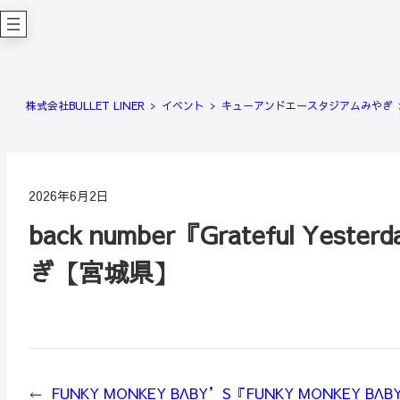
内
容
を
ス
キ
株式会社BULLET LINER
イベント
キューアンドエースタジアムみやぎ
ッ
プ
2026年6月2日
back number『Grateful Y
ぎ【宮城県】
←
FUNKY MONKEY BΛBY’S『FUNKY MONKEY BΛ