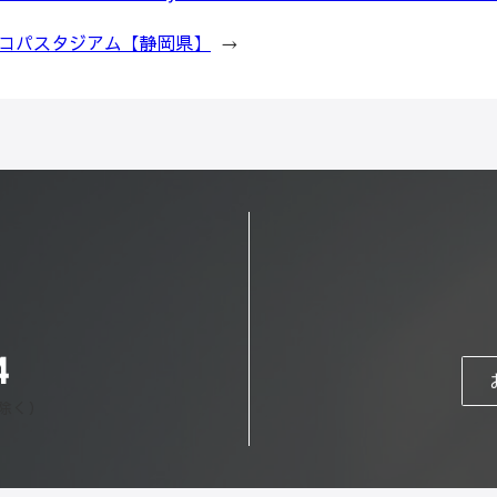
26』静岡エコパスタジアム【静岡県】
→
4
日除く）