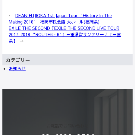
←
DEAN FUJIOKA 1st Japan Tour “History In The
Making 2018″ 福岡市民会館 大ホール(福岡県)
EXILE THE SECOND『EXILE THE SECOND LIVE TOUR
2017-2018 “ROUTE6・6″』三重県営サンアリーナ【三重
県】
→
カテゴリー
お知らせ
お電話でお問い合わせ