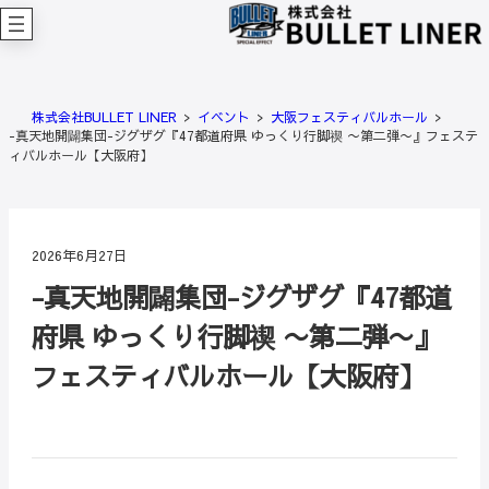
内
容
を
ス
キ
株式会社BULLET LINER
イベント
大阪フェスティバルホール
ッ
-真天地開闢集団-ジグザグ『47都道府県 ゆっくり行脚禊 〜第二弾〜』フェステ
プ
ィバルホール【大阪府】
2026年6月27日
-真天地開闢集団-ジグザグ『47都道
府県 ゆっくり行脚禊 〜第二弾〜』
フェスティバルホール【大阪府】