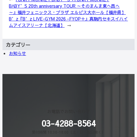
BΛBY’S 20th anniversary TOUR ～そのまんま東へ西へ
～』福井フェニックス・プラザ エルピス大ホール【福井県】
B’z『B’z LIVE-GYM 2026 -FYOP＋』真駒内セキスイハイ
ムアイスアリーナ【北海道】
→
カテゴリー
お知らせ
お電話でお問い合わせ
03-4288-8564
受付時間 10:30-18:00（土・日・祝日除く）