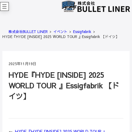
内
容
を
ス
キ
株式会社BULLET LINER
イベント
Essigfabrik
ッ
HYDE『HYDE [INSIDE] 2025 WORLD TOUR 』Essigfabrik 【ドイツ】
プ
2025年11月19日
HYDE『HYDE [INSIDE] 2025
WORLD TOUR 』Essigfabrik 【ド
イツ】
←
HYDE『HYDE [INSIDE] 2025 WORLD TOUR 』