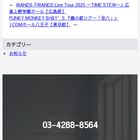
←
WANDS『WANDS Live Tour 2025 ～TIME STEW～』広
島上野学園ホール【広島県】
FUNKY MONKEY BΛBY’S 『桑の都ツアー「全八」』
J:COMホール八王子【東京都】
→
カテゴリー
お知らせ
お電話でお問い合わせ
03-4288-8564
受付時間 10:30-18:00（土・日・祝日除く）