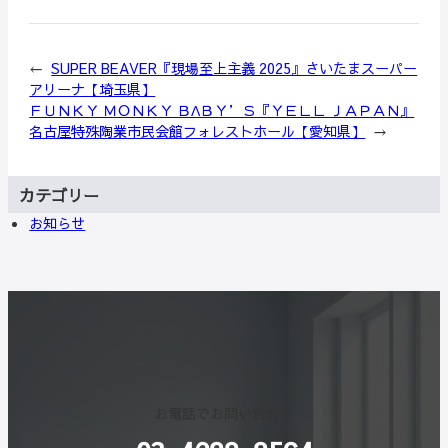
←
SUPER BEAVER『現場至上主義 2025』さいたまスーパー
アリーナ【埼玉県】
ＦＵＮＫＹ ＭＯＮＫＹ ＢΛＢＹ’Ｓ『ＹＥＬＬ ＪＡＰＡＮ』
名古屋特殊陶業市民会館フォレストホール【愛知県】
→
カテゴリー
お知らせ
お電話でお問い合わせ