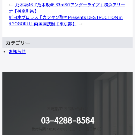
←
乃木坂46『乃木坂46 33rdSGアンダーライブ』横浜アリー
ナ【神奈川県】
新日本プロレス『カンタン酢™ Presents DESTRUCTION in
RYOGOKU』両国国技館【東京都】
→
カテゴリー
お知らせ
お電話でお問い合わせ
03-4288-8564
受付時間 10:30-18:00（土・日・祝日除く）