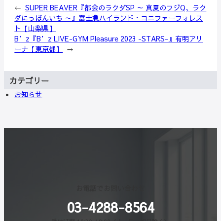
←
SUPER BEAVER『都会のラクダSP ～ 真夏のフジQ、ラク
ダにっぽんいち ～』富士急ハイランド・コニファーフォレス
ト【山梨県】
B’z『B’z LIVE-GYM Pleasure 2023 -STARS-』有明アリ
ーナ【東京都】
→
カテゴリー
お知らせ
お電話でお問い合わせ
03-4288-8564