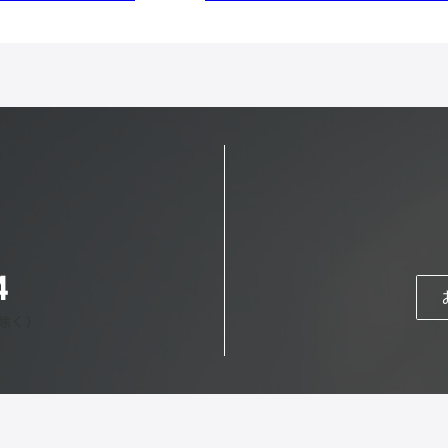
4
日除く）