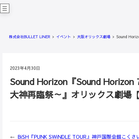
内
容
を
ス
キ
株式会社BULLET LINER
イベント
大阪オリックス劇場
Sound Hor
ッ
プ
2023年4月30日
Sound Horizon『Sound Horizo
大神再臨祭～』オリックス劇場
←
BiSH『PUNK SWiNDLE TOUR』神戸国際会館こ