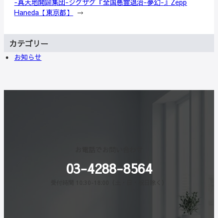
-真天地開闢集団-ジグザグ『全国悪霊退治-夢幻-』Zepp
Haneda【東京都】
→
カテゴリー
お知らせ
お電話でお問い合わせ
03-4288-8564
受付時間 10:30-18:00（土・日・祝日除く）