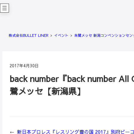
内
容
を
ス
キ
株式会社BULLET LINER
イベント
朱鷺メッセ 新潟コンベンションセン
ッ
プ
2017年4月30日
back number『back number All O
鷺メッセ【新潟県】
←
新日本プロレス『レスリング豊の国 2017』別府ビ