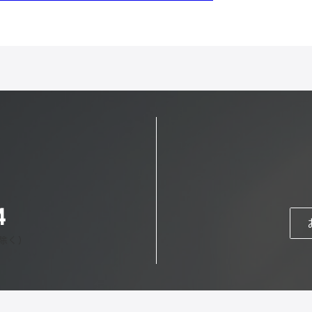
4
日除く）