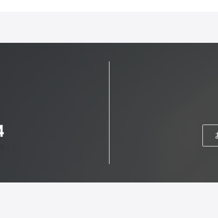
4
日除く）