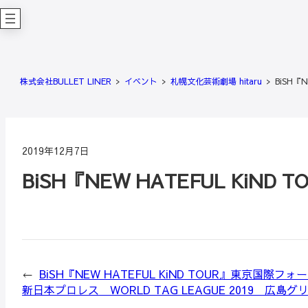
内
容
を
ス
キ
株式会社BULLET LINER
イベント
札幌文化芸術劇場 hitaru
BiSH『
ッ
プ
2019年12月7日
BiSH『NEW HATEFUL KiND
←
BiSH『NEW HATEFUL KiND TOUR』東京国際
新日本プロレス WORLD TAG LEAGUE 2019 広