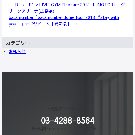
←
B’z B’z LIVE-GYM Pleasure 2018 -HINOTORI- グ
リーンアリーナ(広島県)
back number『back number dome tour 2018 “stay with
you”』ナゴヤドーム【愛知県】
→
カテゴリー
お知らせ
お電話でお問い合わせ
03-4288-8564
受付時間 10:30-18:00（土・日・祝日除く）