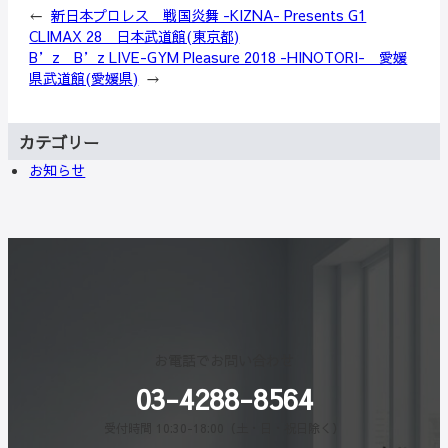
←
新日本プロレス 戦国炎舞 -KIZNA- Presents G1
CLIMAX 28 日本武道館(東京都)
B’z B’z LIVE-GYM Pleasure 2018 -HINOTORI- 愛媛
県武道館(愛媛県)
→
カテゴリー
お知らせ
お電話でお問い合わせ
03-4288-8564
受付時間 10:30-18:00（土・日・祝日除く）